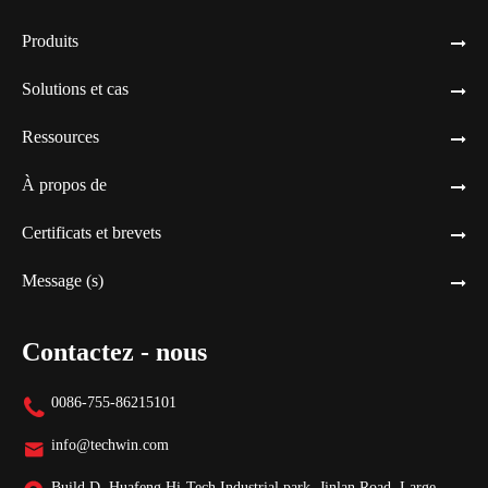
Produits
Solutions et cas
Ressources
À propos de
Certificats et brevets
Message (s)
Contactez - nous
0086-755-86215101

info@techwin.com

Build D, Huafeng Hi-Tech Industrial park, Jinlan Road, Large