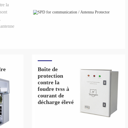
tre la
 sont
,
'antenne
 la
 courant
is en
dre
Boîte de
protection
contre la
foudre tvss à
courant de
décharge élevé