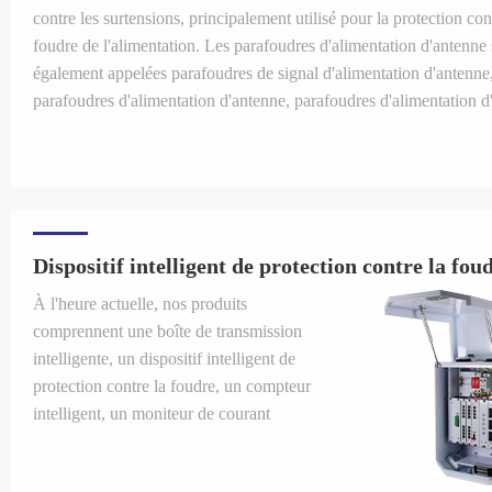
contre les surtensions, principalement utilisé pour la protection con
foudre de l'alimentation. Les parafoudres d'alimentation d'antenne
également appelées parafoudres de signal d'alimentation d'antenne
parafoudres d'alimentation d'antenne, parafoudres d'alimentation d
et parafoudres d'alimentation d'antenne. Dans la sélection pratique,
gamme de fréquences du produit, la perte d'insertion, le VSWR, le
de décharge maximal et d'autres paramètres sont principalement pr
considération.
Dispositif intelligent de protection contre la fou
À l'heure actuelle, nos produits
comprennent une boîte de transmission
intelligente, un dispositif intelligent de
protection contre la foudre, un compteur
intelligent, un moniteur de courant
intelligent, un moniteur de résistance
intelligent, un moniteur SPD