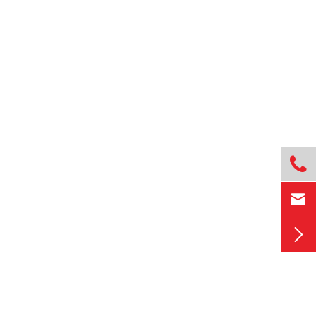


