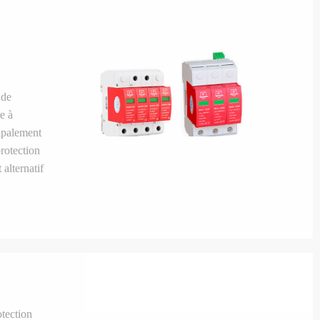
 de
e à
ipalement
protection
 alternatif
 les parcs
otection