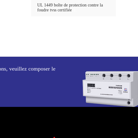
UL 1449 boîte de protection contre la
DÉCHARGE ÉLEVÉ
foudre tvss certifiée
ons, veuillez composer le