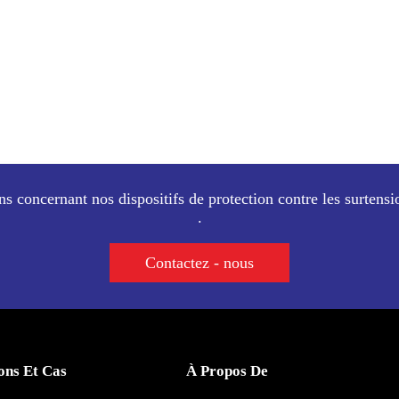
ns concernant nos dispositifs de protection contre les surtensi
.
Contactez - nous
ons Et Cas
À Propos De