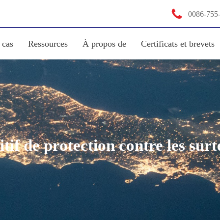

0086-755
 cas
Ressources
À propos de
Certificats et brevets
itif de protection contre les sur