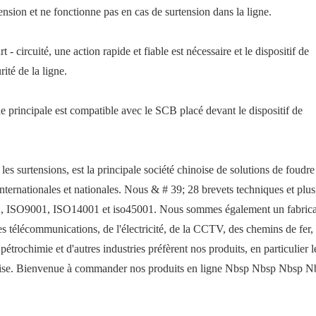
nsion et ne fonctionne pas en cas de surtension dans la ligne.
t - circuité, une action rapide et fiable est nécessaire et le dispositif de
rité de la ligne.
gne principale est compatible avec le SCB placé devant le dispositif de
 les surtensions, est la principale société chinoise de solutions de foudre
ernationales et nationales. Nous & # 39; 28 brevets techniques et plus
C, ISO9001, ISO14001 et iso45001. Nous sommes également un fabrica
 télécommunications, de l'électricité, de la CCTV, des chemins de fer,
 pétrochimie et d'autres industries préfèrent nos produits, en particulier l
reprise. Bienvenue à commander nos produits en ligne Nbsp Nbsp Nbsp N