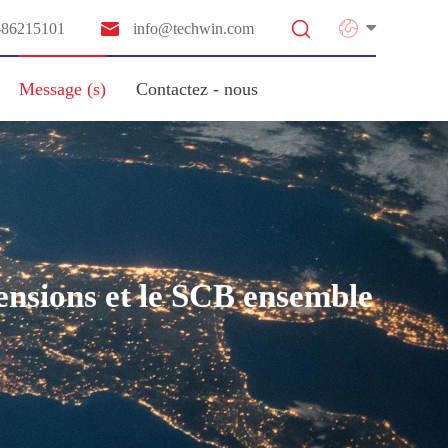


-86215101
info@techwin.com
Message (s)
Contactez - nous
tensions et le SCB ensemble