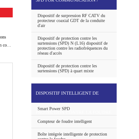
SPD FOR COMMUNICATION /
Dispositif de surpression RF CATV du
ANTENNA PROTECTOR
protecteur coaxial GDT de la conduite
d'air
ions
Dispositif de protection contre les
surtensions (SPD) N (L16) dispositif de
nsions
protection contre les radiofréquences du
réseau d'accès
Dispositif de protection contre les
surtensions (SPD) à quart mixte
DISPOSITIF INTELLIGENT DE
Smart Power SPD
PROTECTION CONTRE LA FOUDRE
Compteur de foudre intelligent
Boîte intégrée intelligente de protection