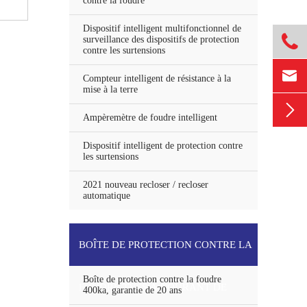
contre la foudre
Dispositif intelligent multifonctionnel de

surveillance des dispositifs de protection
contre les surtensions

Compteur intelligent de résistance à la
mise à la terre

Ampèremètre de foudre intelligent
Dispositif intelligent de protection contre
les surtensions
2021 nouveau recloser / recloser
automatique
BOÎTE DE PROTECTION CONTRE LA
Boîte de protection contre la foudre
FOUDRE TVSS À COURANT DE
400ka, garantie de 20 ans